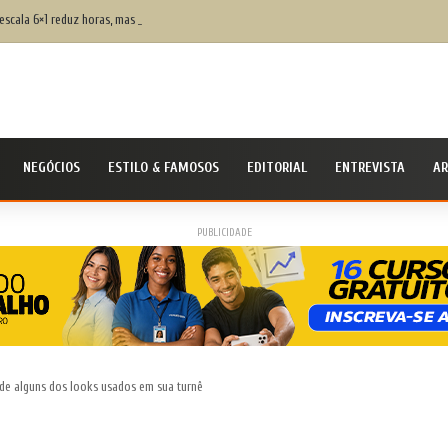
escala 6×1 reduz horas, mas os riscos na justiça trabalhista ainda serão os mesmos
NEGÓCIOS
ESTILO & FAMOSOS
EDITORIAL
ENTREVISTA
AR
PUBLICIDADE
 de alguns dos looks usados em sua turnê