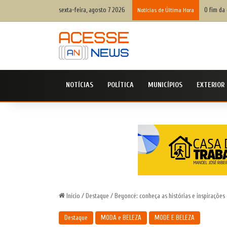
sexta-feira, agosto 7 2026
O fim da 
Notícias de Última Hora
NOTÍCIAS
POLÍTICA
MUNICÍPIOS
EXTERIOR
Início
/
Destaque
/
Beyoncé: conheça as histórias e inspirações
Destaque
MODA e BELEZA
MODE E BELEZA