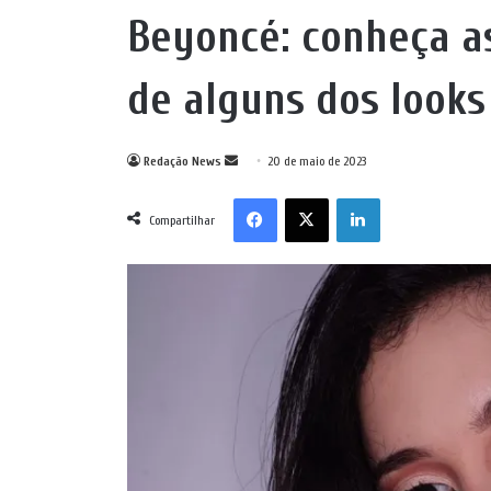
Beyoncé: conheça as
de alguns dos look
Mande
Redação News
20 de maio de 2023
um
Facebook
X
Linkedin
e-
Compartilhar
mail