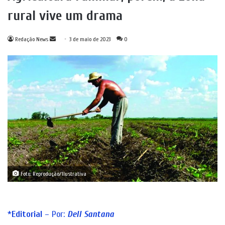
rural vive um drama
Mande
Redação News
3 de maio de 2023
0
um
e-
mail
Foto: Reprodução/Ilustrativa
*
Editorial
– Por:
Dell Santana