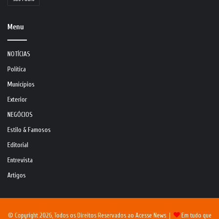
Menu
NOTÍCIAS
Política
Municípios
Exterior
NEGÓCIOS
Estilo & Famosos
Editorial
Entrevista
Artigos
© Copyright 2026, Todos os Direitos Reservados ao Acesse News |
Em tudo que