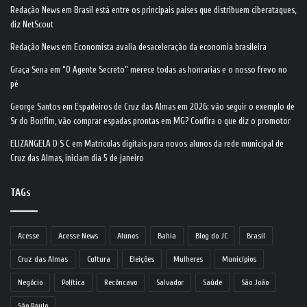
Redação News
em
Brasil está entre os principais países que distribuem ciberataques,
diz NetScout
Redação News
em
Economista avalia desaceleração da economia brasileira
Graça Sena
em
“O Agente Secreto” merece todas as honrarias e o nosso frevo no
pé
George Santos
em
Espadeiros de Cruz das Almas em 2026: vão seguir o exemplo de
Sr do Bonfim, vão comprar espadas prontas em MG? Confira o que diz o promotor
ELIZANGELA D S C
em
Matrículas digitais para novos alunos da rede municipal de
Cruz das Almas, iniciam dia 5 de janeiro
TAGs
Acesse
Acesse News
Alunos
Bahia
Blog do JC
Brasil
Cruz das Almas
Cultura
Eleições
Mulheres
Municípios
Negócio
Política
Recôncavo
Salvador
Saúde
São João
São Paulo