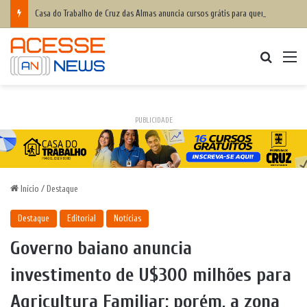
Casa do Trabalho de Cruz das Almas anuncia cursos grátis para quem deseja entrar no mercado de trabalho ou empreender; inscrições abertas
Procurar
M
PUBLICIDADE
Início
/
Destaque
Destaque
Editorial
Notícias
Governo baiano anuncia
investimento de U$300 milhões para
Agricultura Familiar; porém, a zona