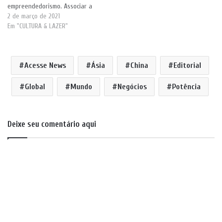
empreendedorismo. Associar a
própria imagem ao seu negócio,
2 de março de 2021
ou seja, estampar seu nome na
Em "CULTURA & LAZER"
fachada da sua loja (como no
exemplo ilustrativo da imagem
acima), requer um certo
Acesse News
Ásia
China
Editorial
cuidado, porque as suas ações,
refletirão diretamente no…
Global
Mundo
Negócios
Potência
Deixe seu comentário aqui