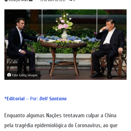
Redação News
23 de abril de 2023
0
um
e-
mail
Foto: Getty Images
*
Editorial
– Por:
Dell Santana
Enquanto algumas Nações tentavam culpar a China
pela tragédia epidemiológica do Coronavírus, ao que