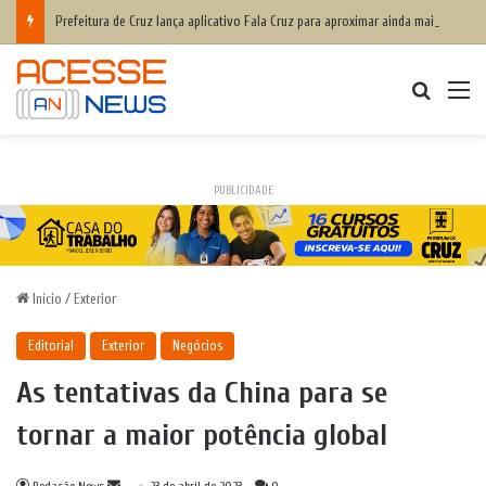
Prefeitura de Cruz lança aplicativo Fala Cruz para aproximar ainda mais a populaçãoda gestão municipal
Procurar
M
PUBLICIDADE
Início
/
Exterior
Editorial
Exterior
Negócios
As tentativas da China para se
tornar a maior potência global
Mande