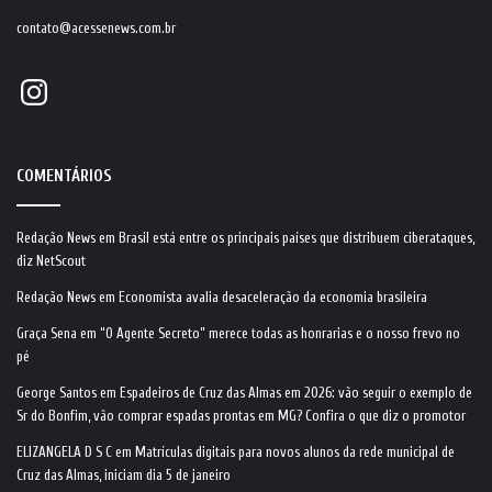
contato@acessenews.com.br
Instagram
COMENTÁRIOS
Redação News
em
Brasil está entre os principais países que distribuem ciberataques,
diz NetScout
Redação News
em
Economista avalia desaceleração da economia brasileira
Graça Sena
em
“O Agente Secreto” merece todas as honrarias e o nosso frevo no
pé
George Santos
em
Espadeiros de Cruz das Almas em 2026: vão seguir o exemplo de
Sr do Bonfim, vão comprar espadas prontas em MG? Confira o que diz o promotor
ELIZANGELA D S C
em
Matrículas digitais para novos alunos da rede municipal de
Cruz das Almas, iniciam dia 5 de janeiro